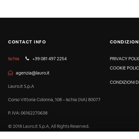
CONTACT INFO
CONDIZION
Ischia
+39 081 497 2254
PRIVACY POLI
COOKIE POLI
agenzia@lauro.it
CONDIZIONI D
Lauro.it S.p.A
Corso Vittoria Colonna, 108 – Ischia (NA) 80077
P. IVA: 06162270638
© 2018 Lauro.it S.p.A, All Rights Reserved.