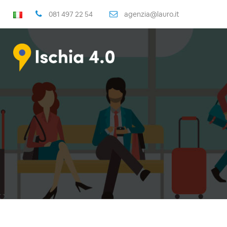
081 497 22 54
agenzia@lauro.it