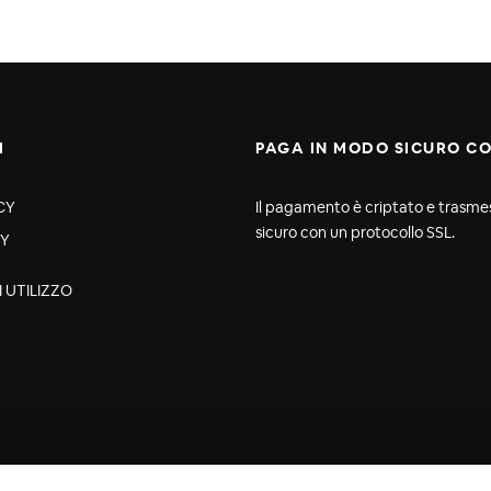
I
PAGA IN MODO SICURO CO
CY
Il pagamento è criptato e trasme
sicuro con un protocollo SSL.
CY
I UTILIZZO