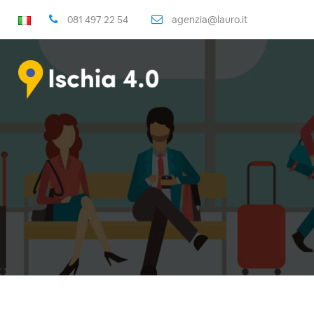
081 497 22 54
agenzia@lauro.it