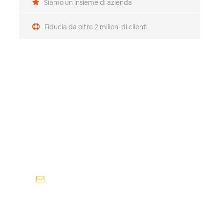
Siamo un insieme di azienda
Fiducia da oltre 2 milioni di clienti
Hai qualche domanda?
Non esitare a chiamarci. Siamo un Team di esperti
e ci fa piacere parlare con te.
+39 081 497 2254
agenzia@lauro.it