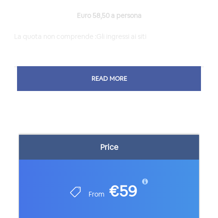
Euro 58,50 a persona
La quota non comprende :Gli ingressi ai siti
READ MORE
Price
€59
From